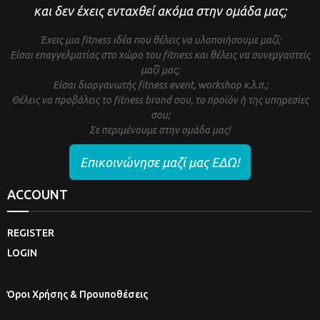
και δεν έχεις ενταχθεί ακόμα στην ομάδα μας;
Έχεις μια fitness ιδέα που θέλεις να υλοποιήσουμε μαζί;
Είσαι επαγγελματίας στο χώρο του fitness και θέλεις να συνεργαστείς
μαζί μας;
Είσαι διοργανωτής fitness event, workshop κ.λ.π.;
Θέλεις να προβάλεις το fitness brand σου, το προϊόν ή της υπηρεσίες
σου;
Σε περιμένουμε στην ομάδα μας!
Επικοινώνησε μαζί μας ΕΔΩ!
ACCOUNT
REGISTER
LOGIN
Όροι Χρήσης & Προυποθέσεις