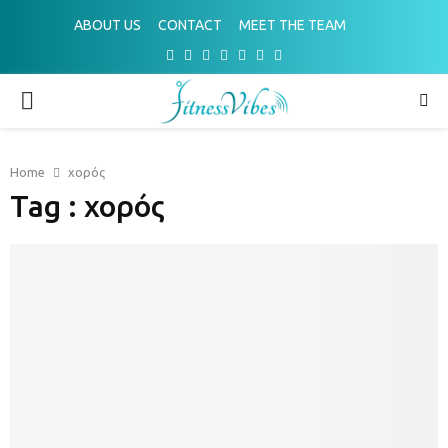
ABOUT US
CONTACT
MEET THE TEAM
Facebook
Twitter
Instagram
Pinterest
Youtube
Email
Spotify
PRIMARY
MENU
Home
χορός
Tag : χορός