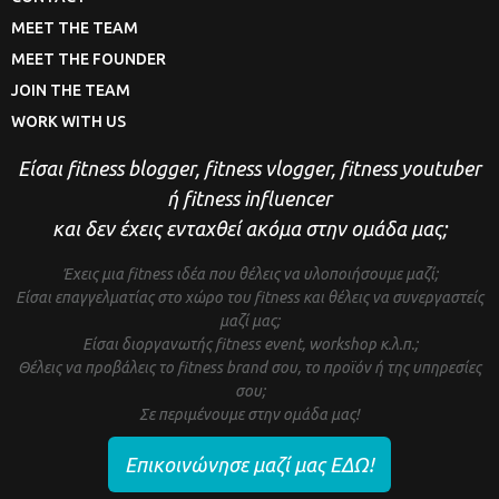
MEET THE TEAM
MEET THE FOUNDER
JOIN THE TEAM
WORK WITH US
Είσαι fitness blogger, fitness vlogger, fitness youtuber
ή fitness influencer
και δεν έχεις ενταχθεί ακόμα στην ομάδα μας;
Έχεις μια fitness ιδέα που θέλεις να υλοποιήσουμε μαζί;
Είσαι επαγγελματίας στο χώρο του fitness και θέλεις να συνεργαστείς
μαζί μας;
Είσαι διοργανωτής fitness event, workshop κ.λ.π.;
Θέλεις να προβάλεις το fitness brand σου, το προϊόν ή της υπηρεσίες
σου;
Σε περιμένουμε στην ομάδα μας!
Επικοινώνησε μαζί μας ΕΔΩ!