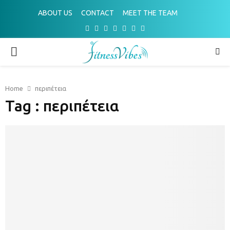
ABOUT US
CONTACT
MEET THE TEAM
Facebook
Twitter
Instagram
Pinterest
Youtube
Email
Spotify
PRIMARY
MENU
Home
περιπέτεια
Tag : περιπέτεια