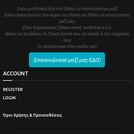
Έχεις μια fitness ιδέα που θέλεις να υλοποιήσουμε μαζί;
Είσαι επαγγελματίας στο χώρο του fitness και θέλεις να συνεργαστείς
μαζί μας;
Είσαι διοργανωτής fitness event, workshop κ.λ.π.;
Θέλεις να προβάλεις το fitness brand σου, το προϊόν ή της υπηρεσίες
σου;
Σε περιμένουμε στην ομάδα μας!
Επικοινώνησε μαζί μας ΕΔΩ!
ACCOUNT
REGISTER
LOGIN
Όροι Χρήσης & Προυποθέσεις