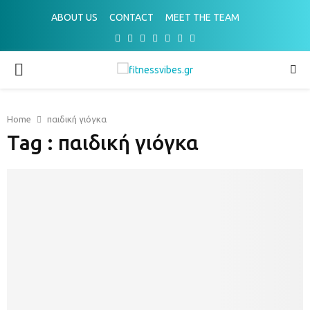
ABOUT US
CONTACT
MEET THE TEAM
Facebook
Twitter
Instagram
Pinterest
Youtube
Email
Spotify
PRIMARY
MENU
Home
παιδική γιόγκα
Tag : παιδική γιόγκα