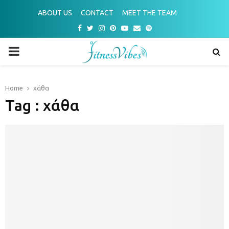
ABOUT US
CONTACT
MEET THE TEAM
Facebook
Twitter
Instagram
Pinterest
Youtube
Email
Spotify
PRIMARY
MENU
Home
χάθα
Tag : χάθα