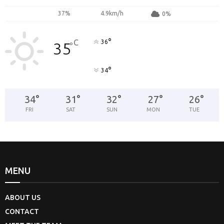
37%
4.9km/h
0%
°
C
36
35
°
°
34
34
°
31
°
32
°
27
°
26
°
FRI
SAT
SUN
MON
TUE
MENU
ABOUT US
CONTACT