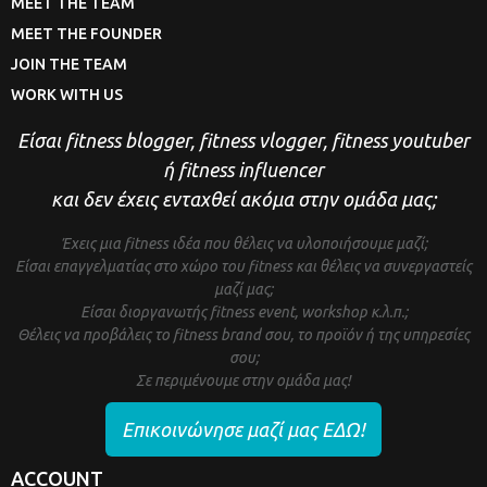
MEET THE TEAM
MEET THE FOUNDER
JOIN THE TEAM
WORK WITH US
Είσαι fitness blogger, fitness vlogger, fitness youtuber
ή fitness influencer
και δεν έχεις ενταχθεί ακόμα στην ομάδα μας;
Έχεις μια fitness ιδέα που θέλεις να υλοποιήσουμε μαζί;
Είσαι επαγγελματίας στο χώρο του fitness και θέλεις να συνεργαστείς
μαζί μας;
Είσαι διοργανωτής fitness event, workshop κ.λ.π.;
Θέλεις να προβάλεις το fitness brand σου, το προϊόν ή της υπηρεσίες
σου;
Σε περιμένουμε στην ομάδα μας!
Επικοινώνησε μαζί μας ΕΔΩ!
ACCOUNT