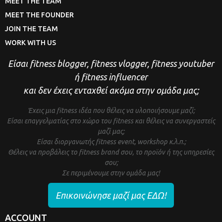
MEET THE TEAM
MEET THE FOUNDER
JOIN THE TEAM
WORK WITH US
Είσαι fitness blogger, fitness vlogger, fitness youtuber
ή fitness influencer
και δεν έχεις ενταχθεί ακόμα στην ομάδα μας;
Έχεις μια fitness ιδέα που θέλεις να υλοποιήσουμε μαζί;
Είσαι επαγγελματίας στο χώρο του fitness και θέλεις να συνεργαστείς
μαζί μας;
Είσαι διοργανωτής fitness event, workshop κ.λ.π.;
Θέλεις να προβάλεις το fitness brand σου, το προϊόν ή της υπηρεσίες
σου;
Σε περιμένουμε στην ομάδα μας!
Επικοινώνησε μαζί μας ΕΔΩ!
ACCOUNT