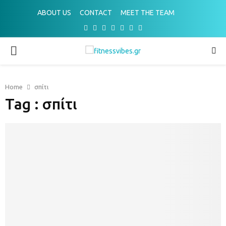
ABOUT US
CONTACT
MEET THE TEAM
Facebook
Twitter
Instagram
Pinterest
Youtube
Email
Spotify
PRIMARY
MENU
Home
σπίτι
Tag : σπίτι