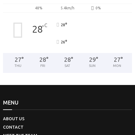
48%
5.4km/h
0%
°
C
28
28
°
°
26
27
°
28
°
28
°
29
°
27
°
THU
FRI
SAT
SUN
MON
MENU
ABOUT US
CONTACT