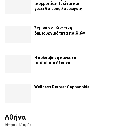
ισορροπίας Τι είναι και
γιατί θα τους λατρέψεις
Σεμινάριο: Κινητική
δημιουργικότητα παιδιών
Η κολύμβηση κάνει τα
παιδιά πιο έξυπνα
Wellness Retreat Cappadokia
Αθήνα
Αίθριος Καιρός