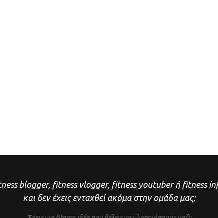
tness blogger, fitness vlogger, fitness youtuber ή fitness i
και δεν έχεις ενταχθεί ακόμα στην ομάδα μας;
Έχεις μια fitness ιδέα που θέλεις να υλοποιήσουμε μαζί;