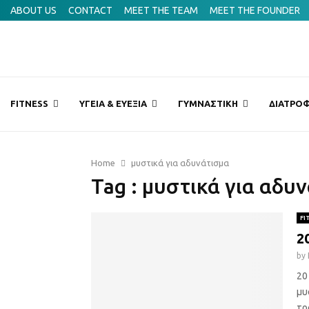
 τον όρο hatha yoga;
ABOUT US
CONTACT
MEET THE TEAM
MEET THE FOUNDER
Mermai
FITNESS
ΥΓΕΙΑ & ΕΥΕΞΙΑ
ΓΥΜΝΑΣΤΙΚΗ
ΔΙΑΤΡΟΦ
Home
μυστικά για αδυνάτισμα
Tag : μυστικά για αδυ
FI
2
by
20
μυ
τρ