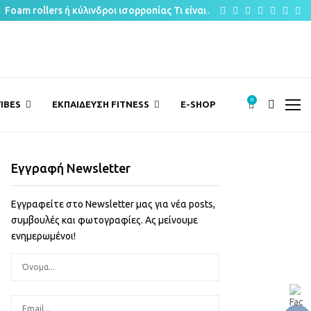
Facebook
Twitter
Instagram
Pinterest
Youtub
Email
Sp
Foam rollers ή κύλινδροι ισορροπίας Τι είναι…
0
IBES
ΕΚΠΑΙΔΕΥΣΗ FITNESS
E-SHOP
Εγγραφή Newsletter
Εγγραφείτε στο Newsletter μας για νέα posts,
συμβουλές και φωτογραφίες. Ας μείνουμε
ενημερωμένοι!