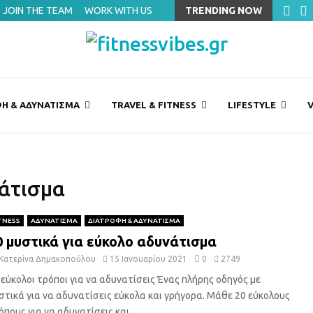
ding στην αθλητική επιστήμη
JOIN THE TEAM
WORK WITH US
TRENDING NOW
Η & ΑΔΥΝΑΤΙΣΜΑ
TRAVEL & FITNESS
LIFESTYLE
V
νάτισμα
TNESS
ΑΔΥΝΑΤΙΣΜΑ
ΔΙΑΤΡΟΦΗ & ΑΔΥΝΑΤΙΣΜΑ
0 μυστικά για εύκολο αδυνάτισμα
Κατερίνα Δημακοπούλου
15 Ιανουαρίου 2021
0
2749
 εύκολοι τρόποι για να αδυνατίσεις Ένας πλήρης οδηγός με
στικά για να αδυνατίσεις εύκολα και γρήγορα. Μάθε 20 εύκολους
όπους για να αδυνατίσεις και...