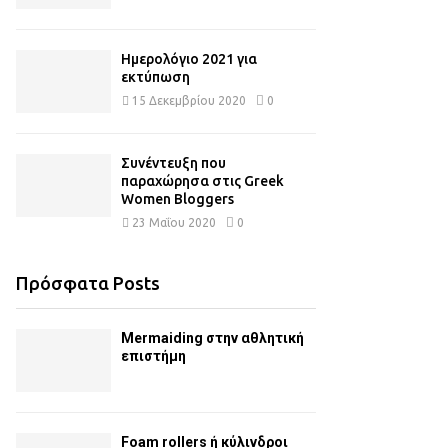
Ημερολόγιο 2021 για
εκτύπωση
15 Δεκεμβρίου 2020
0
Συνέντευξη που
παραχώρησα στις Greek
Women Bloggers
23 Μαΐου 2020
0
Πρόσφατα Posts
Mermaiding στην αθλητική
επιστήμη
Foam rollers ή κύλινδροι