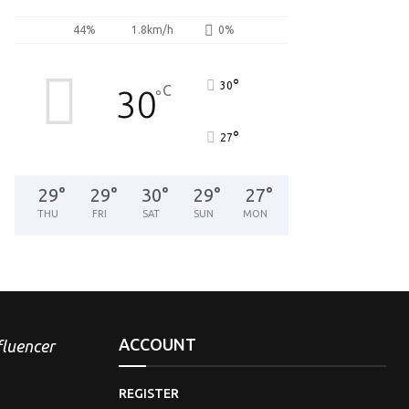
44%
1.8km/h
0%
°
30
C
30
°
°
27
29
°
29
°
30
°
29
°
27
°
THU
FRI
SAT
SUN
MON
ACCOUNT
nfluencer
REGISTER