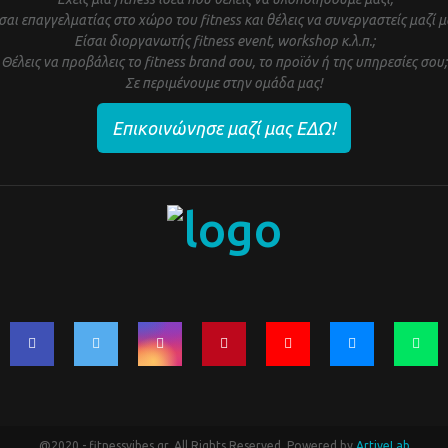
σαι επαγγελματίας στο χώρο του fitness και θέλεις να συνεργαστείς μαζί μ
Είσαι διοργανωτής fitness event, workshop κ.λ.π.;
Θέλεις να προβάλεις το fitness brand σου, το προϊόν ή της υπηρεσίες σου;
Σε περιμένουμε στην ομάδα μας!
Επικοινώνησε μαζί μας ΕΔΩ!
@2020 - fitnessvibes.gr. All Rights Reserved. Powered by
ArtiveLab