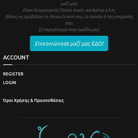
μαζί μας;
Είσαι διοργανωτής fitness event, workshop κ.λ.π.;
Θέλεις να προβάλεις το fitness brand σου, το προϊόν ή της υπηρεσίες
σου;
Σε περιμένουμε στην ομάδα μας!
Επικοινώνησε μαζί μας ΕΔΩ!
ACCOUNT
REGISTER
LOGIN
Όροι Χρήσης & Προυποθέσεις