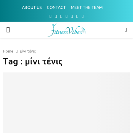
ABOUT US
CONTACT
MEET THE TEAM
Facebook
Twitter
Instagram
Pinterest
Youtube
Email
Spotify
PRIMARY
MENU
Home
μίνι τένις
Tag : μίνι τένις