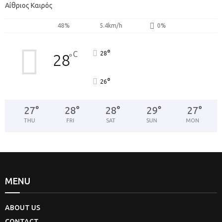
Αίθριος Καιρός
48%
5.4km/h
0%
°
C
28
28
°
°
26
27
°
28
°
28
°
29
°
27
°
THU
FRI
SAT
SUN
MON
MENU
ABOUT US
CONTACT