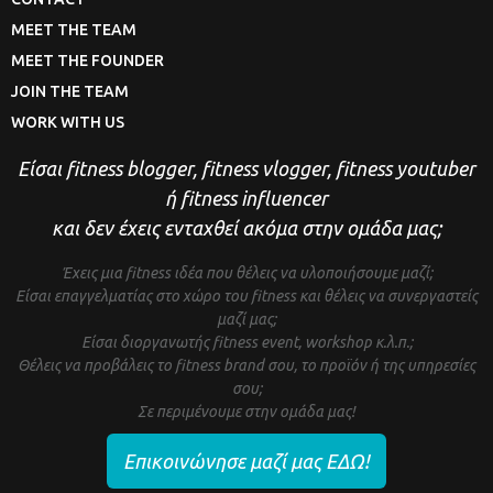
MEET THE TEAM
MEET THE FOUNDER
JOIN THE TEAM
WORK WITH US
Είσαι fitness blogger, fitness vlogger, fitness youtuber
ή fitness influencer
και δεν έχεις ενταχθεί ακόμα στην ομάδα μας;
Έχεις μια fitness ιδέα που θέλεις να υλοποιήσουμε μαζί;
Είσαι επαγγελματίας στο χώρο του fitness και θέλεις να συνεργαστείς
μαζί μας;
Είσαι διοργανωτής fitness event, workshop κ.λ.π.;
Θέλεις να προβάλεις το fitness brand σου, το προϊόν ή της υπηρεσίες
σου;
Σε περιμένουμε στην ομάδα μας!
Επικοινώνησε μαζί μας ΕΔΩ!