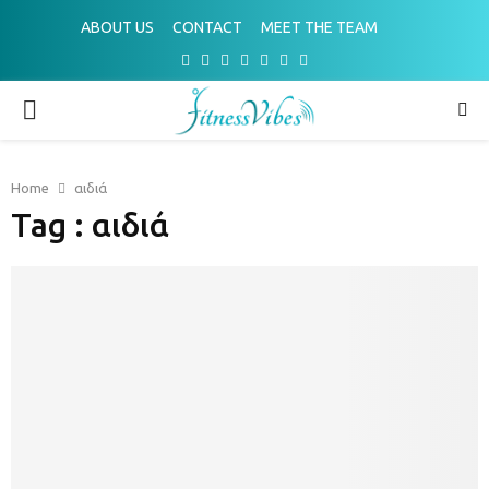
ABOUT US
CONTACT
MEET THE TEAM
Facebook
Twitter
Instagram
Pinterest
Youtube
Email
Spotify
PRIMARY
MENU
Home
αιδιά
Tag : αιδιά