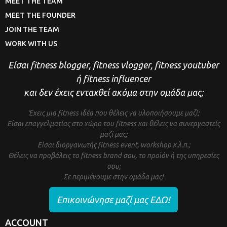
MEET THE TEAM
MEET THE FOUNDER
JOIN THE TEAM
WORK WITH US
Είσαι fitness blogger, fitness vlogger, fitness youtuber
ή fitness influencer
και δεν έχεις ενταχθεί ακόμα στην ομάδα μας;
Έχεις μια fitness ιδέα που θέλεις να υλοποιήσουμε μαζί;
Είσαι επαγγελματίας στο χώρο του fitness και θέλεις να συνεργαστείς
μαζί μας;
Είσαι διοργανωτής fitness event, workshop κ.λ.π.;
Θέλεις να προβάλεις το fitness brand σου, το προϊόν ή της υπηρεσίες
σου;
Σε περιμένουμε στην ομάδα μας!
Επικοινώνησε μαζί μας ΕΔΩ!
ACCOUNT