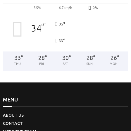
35%
6.7km/h
0%
°
C
35
34
°
°
33
33
°
28
°
30
°
28
°
26
°
THU
FRI
SAT
SUN
MON
MENU
ABOUT US
CONTACT