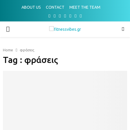
ABOUT US
CONTACT
MEET THE TEAM
Facebook
Twitter
Instagram
Pinterest
Youtube
Email
Spotify
PRIMARY
MENU
Home
φράσεις
Tag : φράσεις