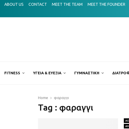
τον όρο hatha yoga;
ABOUT US
CONTACT
MEET THE TEAM
MEET THE FOUNDER
Mermaid
FITNESS
ΥΓΕΙΑ & ΕΥΕΞΙΑ
ΓΥΜΝΑΣΤΙΚΗ
ΔΙΑΤΡΟΦ
Home
φαραγγι
Tag : φαραγγι
A
Α