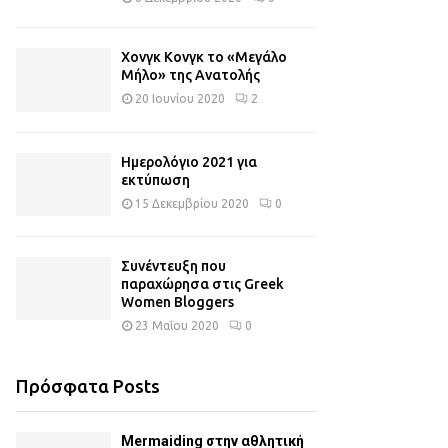
Χονγκ Κονγκ το «Μεγάλο
Μήλο» της Ανατολής
20 Ιουνίου 2020
2
Ημερολόγιο 2021 για
εκτύπωση
15 Δεκεμβρίου 2020
0
Συνέντευξη που
παραχώρησα στις Greek
Women Bloggers
23 Μαΐου 2020
0
Πρόσφατα Posts
Mermaiding στην αθλητική