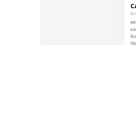
C
by
Μπ
κο
δι
fit