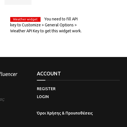
You need to fill API
Weather widget
key to Customize > General Options >
Weather API Key to get this widget work.
ACCOUNT
nfluencer
REGISTER
LOGIN
ας;
Όροι Χρήσης & Προυποθέσεις