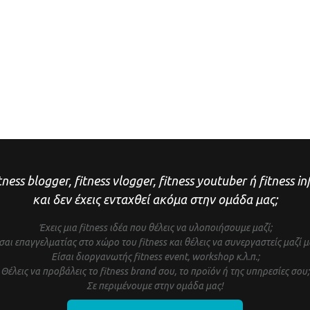
tness blogger, fitness vlogger, fitness youtuber ή fitness i
και δεν έχεις ενταχθεί ακόμα στην ομάδα μας;
Έχεις μια fitness ιδέα που θέλεις να υλοποιήσουμε μαζί;
σαι επαγγελματίας στο χώρο του fitness και θέλεις να συνεργαστείς μαζί μ
Είσαι διοργανωτής fitness event, workshop κ.λ.π.;
Θέλεις να προβάλεις το fitness brand σου, το προϊόν ή της υπηρεσίες σου;
Σε περιμένουμε στην ομάδα μας!