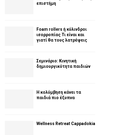
επιστήμη
Foam rollers ή κύλινδροι
ισορροπίας Τι είναι και
γιατί θα τους λατρέψεις
Σεμινάριο: Κινητική
δημιουργικότητα παιδιών
Η κολύμβηση κάνει τα
παιδιά πιο έξυπνα
Wellness Retreat Cappadokia