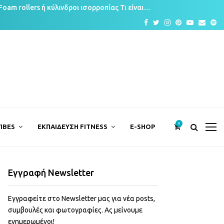
Foam rollers ή κύλινδροι ισορροπίας Τι είναι…
Facebook
Twitter
Instagram
Pinterest
Youtube
Email
Sp
0
IBES
ΕΚΠΑΙΔΕΥΣΗ FITNESS
E-SHOP
Εγγραφή Newsletter
Εγγραφείτε στο Newsletter μας για νέα posts,
συμβουλές και φωτογραφίες. Ας μείνουμε
ενημερωμένοι!