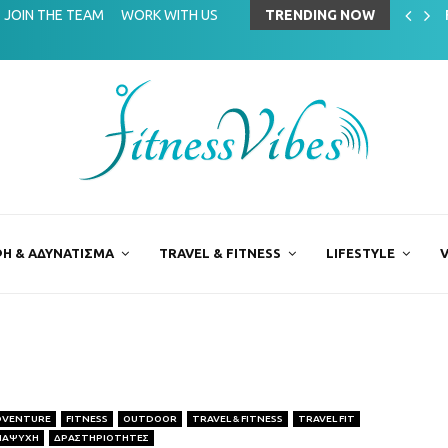
ing στην αθλητική επιστήμη
JOIN THE TEAM
WORK WITH US
TRENDING NOW
Η & ΑΔΥΝΑΤΙΣΜΑ
TRAVEL & FITNESS
LIFESTYLE
V
DVENTURE
FITNESS
OUTDOOR
TRAVEL & FITNESS
TRAVEL FIT
ΝΑΨΥΧΗ
ΔΡΑΣΤΗΡΙΟΤΗΤΕΣ