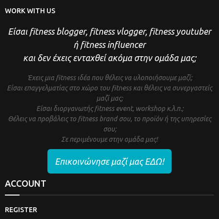
WORK WITH US
Είσαι fitness blogger, fitness vlogger, fitness youtuber
ή fitness influencer
και δεν έχεις ενταχθεί ακόμα στην ομάδα μας;
Έχεις μια fitness ιδέα που θέλεις να υλοποιήσουμε μαζί;
Είσαι επαγγελματίας στο χώρο του fitness και θέλεις να συνεργαστείς
μαζί μας;
Είσαι διοργανωτής fitness event, workshop κ.λ.π.;
Θέλεις να προβάλεις το fitness brand σου, το προϊόν ή της υπηρεσίες
σου;
Σε περιμένουμε στην ομάδα μας!
Επικοινώνησε μαζί μας ΕΔΩ!
ACCOUNT
REGISTER