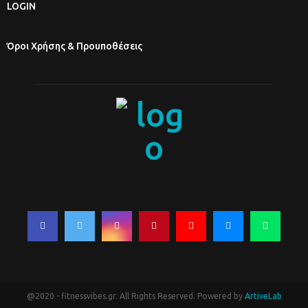
LOGIN
Όροι Χρήσης & Προυποθέσεις
@2020 - fitnessvibes.gr. All Rights Reserved. Powered by
ArtiveLab