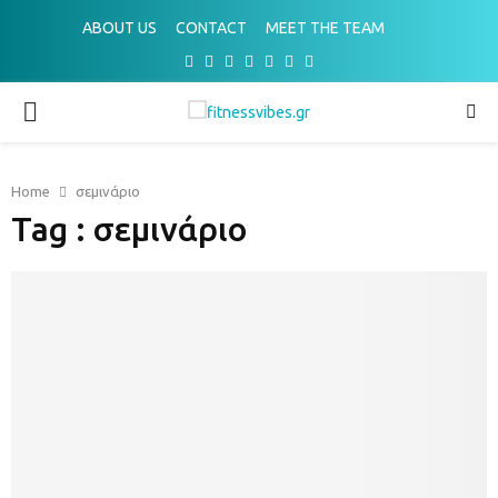
ABOUT US
CONTACT
MEET THE TEAM
Facebook
Twitter
Instagram
Pinterest
Youtube
Email
Spotify
PRIMARY
MENU
Home
σεμινάριο
Tag : σεμινάριο