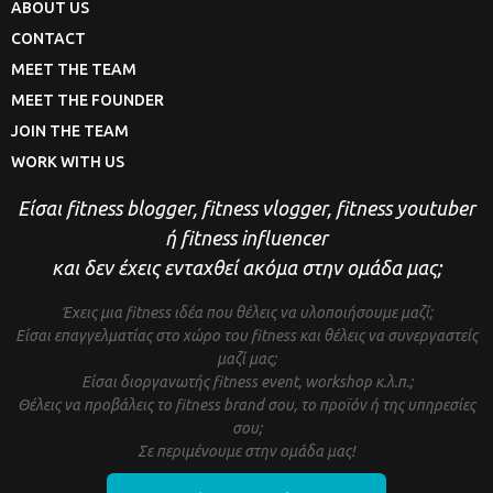
ABOUT US
CONTACT
MEET THE TEAM
MEET THE FOUNDER
JOIN THE TEAM
WORK WITH US
Είσαι fitness blogger, fitness vlogger, fitness youtuber
ή fitness influencer
και δεν έχεις ενταχθεί ακόμα στην ομάδα μας;
Έχεις μια fitness ιδέα που θέλεις να υλοποιήσουμε μαζί;
Είσαι επαγγελματίας στο χώρο του fitness και θέλεις να συνεργαστείς
μαζί μας;
Είσαι διοργανωτής fitness event, workshop κ.λ.π.;
Θέλεις να προβάλεις το fitness brand σου, το προϊόν ή της υπηρεσίες
σου;
Σε περιμένουμε στην ομάδα μας!