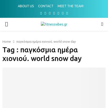
ABOUT US
CONTACT
MEET THE TEAM
Facebook
Twitter
Instagram
Pinterest
Youtube
Email
Spotify
PRIMARY
MENU
Home
παγκόσμια ημέρα χιονιού. world snow day
Tag : παγκόσμια ημέρα
χιονιού. world snow day