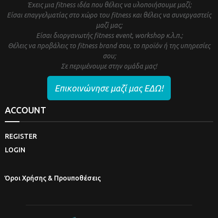
Έχεις μια fitness ιδέα που θέλεις να υλοποιήσουμε μαζί;
Είσαι επαγγελματίας στο χώρο του fitness και θέλεις να συνεργαστείς
μαζί μας;
Είσαι διοργανωτής fitness event, workshop κ.λ.π.;
Θέλεις να προβάλεις το fitness brand σου, το προϊόν ή της υπηρεσίες
σου;
Σε περιμένουμε στην ομάδα μας!
Επικοινώνησε μαζί μας ΕΔΩ!
ACCOUNT
REGISTER
LOGIN
Όροι Χρήσης & Προυποθέσεις