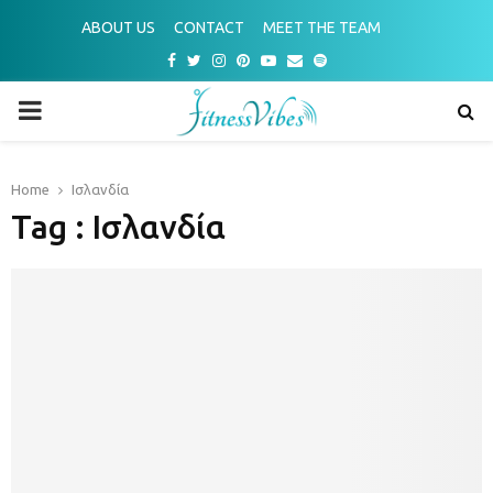
ABOUT US
CONTACT
MEET THE TEAM
Facebook
Twitter
Instagram
Pinterest
Youtube
Email
Spotify
PRIMARY
MENU
Home
Ισλανδία
Tag : Ισλανδία