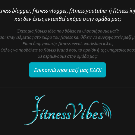
tness blogger, fitness vlogger, fitness youtuber ή fitness i
και δεν έχεις ενταχθεί ακόμα στην ομάδα μας;
Έχεις μια fitness ιδέα που θέλεις να υλοποιήσουμε μαζί;
σαι επαγγελματίας στο χώρο του fitness και θέλεις να συνεργαστείς μαζί μ
Είσαι διοργανωτής fitness event, workshop κ.λ.π.;
Θέλεις να προβάλεις το fitness brand σου, το προϊόν ή της υπηρεσίες σου;
Σε περιμένουμε στην ομάδα μας!
Επικοινώνησε μαζί μας ΕΔΩ!