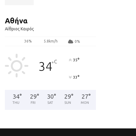
Αθήνα
Αίθριος Καιρός
36%
5.8km/h
0%
°
35
C
34
°
°
33
34
°
29
°
30
°
29
°
27
°
THU
FRI
SAT
SUN
MON