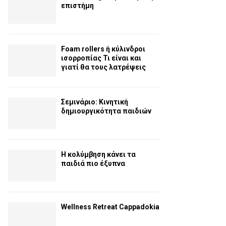
επιστήμη
Foam rollers ή κύλινδροι
ισορροπίας Τι είναι και
γιατί θα τους λατρέψεις
Σεμινάριο: Κινητική
δημιουργικότητα παιδιών
Η κολύμβηση κάνει τα
παιδιά πιο έξυπνα
Wellness Retreat Cappadokia