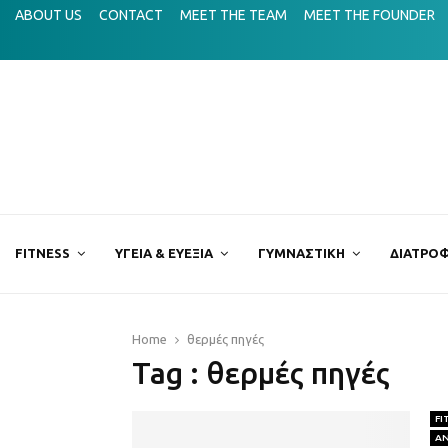
τον όρο hatha yoga;
ABOUT US
CONTACT
MEET THE TEAM
MEET THE FOUNDER
Mermaid
FITNESS
ΥΓΕΙΑ & ΕΥΕΞΙΑ
ΓΥΜΝΑΣΤΙΚΗ
ΔΙΑΤΡΟΦ
Home
θερμές πηγές
Tag : θερμές πηγές
FI
Α