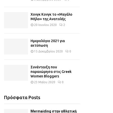
Χονγκ Κονγκ το «Μεγάλο
Μήλο» της Ανατολής
20 Ιουνίου 2020
2
Ημερολόγιο 2021 για
εκτύπωση
15 Δεκεμβρίου 2020
0
Συνέντευξη που
παραχώρησα στις Greek
Women Bloggers
23 Μαΐου 2020
0
Πρόσφατα Posts
Mermaiding στην αθλητική