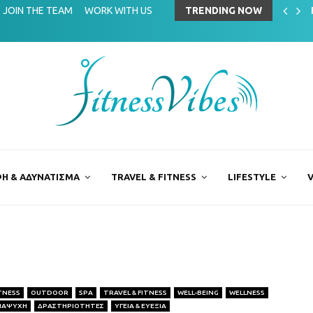
ing στην αθλητική επιστήμη
JOIN THE TEAM
WORK WITH US
TRENDING NOW
Η & ΑΔΥΝΑΤΙΣΜΑ
TRAVEL & FITNESS
LIFESTYLE
V
TNESS
OUTDOOR
SPA
TRAVEL & FITNESS
WELL-BEING
WELLNESS
ΝΑΨΥΧΗ
ΔΡΑΣΤΗΡΙΟΤΗΤΕΣ
ΥΓΕΙΑ & ΕΥΕΞΙΑ