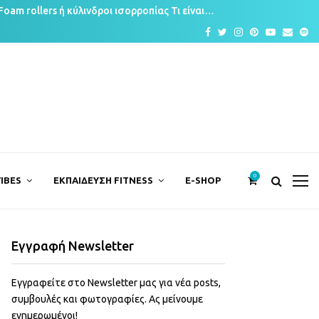
Foam rollers ή κύλινδροι ισορροπίας Τι είναι…
Facebook
Twitter
Instagram
Pinterest
Youtube
Email
Sp
0
IBES
ΕΚΠΑΙΔΕΥΣΗ FITNESS
E-SHOP
Εγγραφή Newsletter
Εγγραφείτε στο Newsletter μας για νέα posts,
συμβουλές και φωτογραφίες. Ας μείνουμε
ενημερωμένοι!