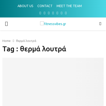
ABOUT US
CONTACT
MEET THE TEAM
Facebook
Twitter
Instagram
Pinterest
Youtube
Email
Spotify
PRIMARY
MENU
Home
θερμά λουτρά
Tag : θερμά λουτρά