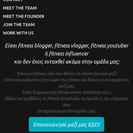
MEET THE TEAM
MEET THE FOUNDER
JOIN THE TEAM
WORK WITH US
Είσαι fitness blogger, fitness vlogger, fitness youtuber
ή fitness influencer
και δεν έχεις ενταχθεί ακόμα στην ομάδα μας;
Έχεις μια fitness ιδέα που θέλεις να υλοποιήσουμε μαζί;
Είσαι επαγγελματίας στο χώρο του fitness και θέλεις να συνεργαστείς
μαζί μας;
Είσαι διοργανωτής fitness event, workshop κ.λ.π.;
Θέλεις να προβάλεις το fitness brand σου, το προϊόν ή της υπηρεσίες
σου;
Σε περιμένουμε στην ομάδα μας!
Επικοινώνησε μαζί μας ΕΔΩ!