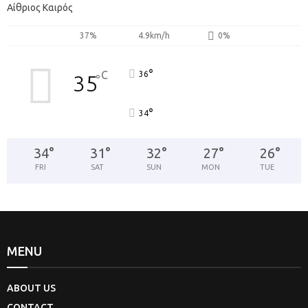
Αίθριος Καιρός
37%
4.9km/h
0%
°
C
36
35
°
°
34
34
°
31
°
32
°
27
°
26
°
FRI
SAT
SUN
MON
TUE
MENU
ABOUT US
CONTACT