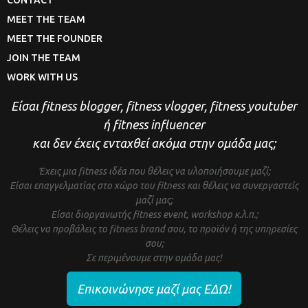
MEET THE TEAM
MEET THE FOUNDER
JOIN THE TEAM
WORK WITH US
Είσαι fitness blogger, fitness vlogger, fitness youtuber
ή fitness influencer
και δεν έχεις ενταχθεί ακόμα στην ομάδα μας;
Έχεις μια fitness ιδέα που θέλεις να υλοποιήσουμε μαζί;
Είσαι επαγγελματίας στο χώρο του fitness και θέλεις να συνεργαστείς
μαζί μας;
Είσαι διοργανωτής fitness event, workshop κ.λ.π.;
Θέλεις να προβάλεις το fitness brand σου, το προϊόν ή της υπηρεσίες
σου;
Σε περιμένουμε στην ομάδα μας!
Επικοινώνησε μαζί μας ΕΔΩ!