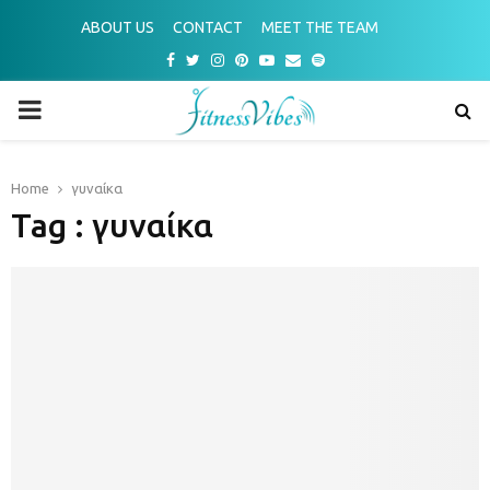
ABOUT US
CONTACT
MEET THE TEAM
Facebook
Twitter
Instagram
Pinterest
Youtube
Email
Spotify
PRIMARY
MENU
Home
γυναίκα
Tag : γυναίκα