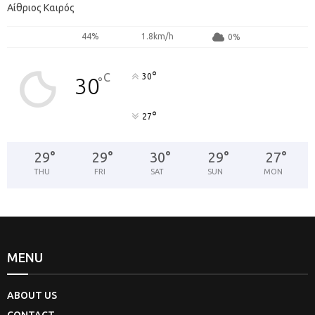
Αίθριος Καιρός
44%
1.8km/h
0%
°
C
30
30
°
°
27
29
°
29
°
30
°
29
°
27
°
THU
FRI
SAT
SUN
MON
MENU
ABOUT US
CONTACT