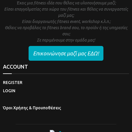
Έχεις μια fitness ιδέα που θέλεις να υλοποιήσουμε μαζί;
Είσαι επαγγελματίας στο χώρο του fitness και θέλεις να συνεργαστείς
μαζί μας;
Είσαι διοργανωτής fitness event, workshop κ.λ.π.;
Θέλεις να προβάλεις το fitness brand σου, το προϊόν ή της υπηρεσίες
σου;
Σε περιμένουμε στην ομάδα μας!
Επικοινώνησε μαζί μας ΕΔΩ!
ACCOUNT
REGISTER
LOGIN
Όροι Χρήσης & Προυποθέσεις