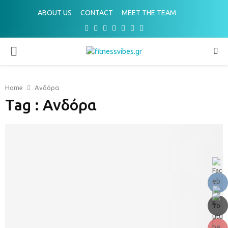
ABOUT US
CONTACT
MEET THE TEAM
Facebook
Twitter
Instagram
Pinterest
Youtube
Email
Spotify
PRIMARY
MENU
Home
Ανδόρα
Tag : Ανδόρα