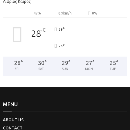
Αίθριος Καιρός
47%
0.9km/h
0%
°
C
29
28
°
°
26
28
°
30
°
29
°
27
°
25
°
FRI
SAT
SUN
MON
TUE
MENU
ABOUT US
CONTACT