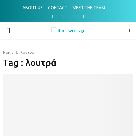
ABOUT US
CONTACT
MEET THE TEAM
Facebook
Twitter
Instagram
Pinterest
Youtube
Email
Spotify
PRIMARY
MENU
Home
λουτρά
Tag : λουτρά