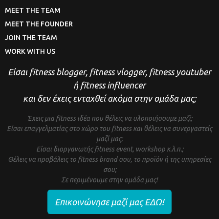
MEET THE TEAM
MEET THE FOUNDER
JOIN THE TEAM
WORK WITH US
Είσαι fitness blogger, fitness vlogger, fitness youtuber
ή fitness influencer
και δεν έχεις ενταχθεί ακόμα στην ομάδα μας;
Έχεις μια fitness ιδέα που θέλεις να υλοποιήσουμε μαζί;
Είσαι επαγγελματίας στο χώρο του fitness και θέλεις να συνεργαστείς
μαζί μας;
Είσαι διοργανωτής fitness event, workshop κ.λ.π.;
Θέλεις να προβάλεις το fitness brand σου, το προϊόν ή της υπηρεσίες
σου;
Σε περιμένουμε στην ομάδα μας!
Επικοινώνησε μαζί μας ΕΔΩ!