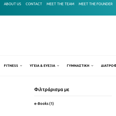
τον όρο hatha yoga;
ABOUT US
CONTACT
MEET THE TEAM
MEET THE FOUNDER
Mermaid
FITNESS
ΥΓΕΙΑ & ΕΥΕΞΙΑ
ΓΥΜΝΑΣΤΙΚΗ
ΔΙΑΤΡΟΦ
Φιλτράρισμα με
e-Books
(1)