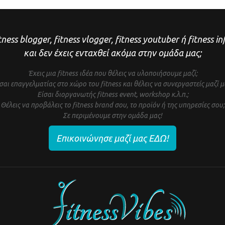
tness blogger, fitness vlogger, fitness youtuber ή fitness i
και δεν έχεις ενταχθεί ακόμα στην ομάδα μας;
Έχεις μια fitness ιδέα που θέλεις να υλοποιήσουμε μαζί;
σαι επαγγελματίας στο χώρο του fitness και θέλεις να συνεργαστείς μαζί μ
Είσαι διοργανωτής fitness event, workshop κ.λ.π.;
Θέλεις να προβάλεις το fitness brand σου, το προϊόν ή της υπηρεσίες σου;
Σε περιμένουμε στην ομάδα μας!
Επικοινώνησε μαζί μας ΕΔΩ!