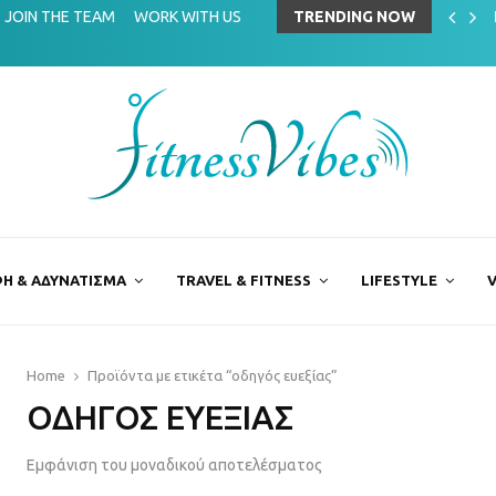
ing στην αθλητική επιστήμη
JOIN THE TEAM
WORK WITH US
TRENDING NOW
Η & ΑΔΥΝΑΤΙΣΜΑ
TRAVEL & FITNESS
LIFESTYLE
V
Home
Προϊόντα με ετικέτα “οδηγός ευεξίας”
ΟΔΗΓΌΣ ΕΥΕΞΊΑΣ
Εμφάνιση του μοναδικού αποτελέσματος