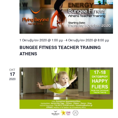
n
i
d
o
n
V
i
e
1 Οκτωβρίου 2020 @ 1:00 μμ
-
4 Οκτωβρίου 2020 @ 8:00 μμ
w
ΒUNGEE FITNESS TEACHER TRAINING
ATHENS
s
N
ΟΚΤ
17
a
2020
v
i
g
a