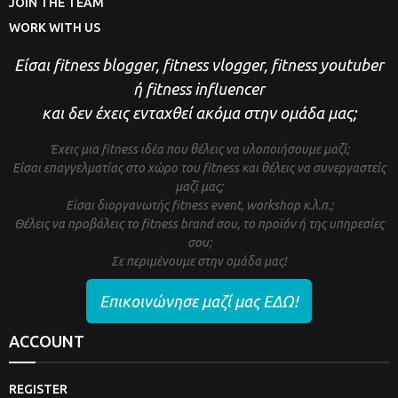
JOIN THE TEAM
WORK WITH US
Είσαι fitness blogger, fitness vlogger, fitness youtuber
ή fitness influencer
και δεν έχεις ενταχθεί ακόμα στην ομάδα μας;
Έχεις μια fitness ιδέα που θέλεις να υλοποιήσουμε μαζί;
Είσαι επαγγελματίας στο χώρο του fitness και θέλεις να συνεργαστείς
μαζί μας;
Είσαι διοργανωτής fitness event, workshop κ.λ.π.;
Θέλεις να προβάλεις το fitness brand σου, το προϊόν ή της υπηρεσίες
σου;
Σε περιμένουμε στην ομάδα μας!
Επικοινώνησε μαζί μας ΕΔΩ!
ACCOUNT
REGISTER