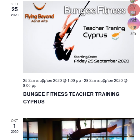
ε
ώ
ΣΕΠ
σ
25
η
2020
σ
η
μ
ε
V
ε
ρ
i
ο
ι
μ
e
ς
η
w
ν
S
ί
s
α
e
N
25 Σεπτεμβρίου 2020 @ 1:00 μμ
-
28 Σεπτεμβρίου 2020 @
a
a
8:00 μμ
v
ΒUNGEE FITNESS TEACHER TRAINING
r
CYPRUS
i
c
g
h
ΟΚΤ
a
1
a
2020
t